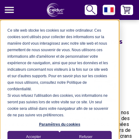
Blog
-
ACTUALITÉS
-
Groupe celduc
Ce site web stocke les cookies sur votre ordinateur. Ces
cookies sont utilisés pour collecter des informations sur la
Information en temps réel dans nos
manière dont vous interagissez avec notre site web et nous
ateliers
- 20/01/2023
permettent de nous souvenir de vous. Nous utilisons ces
informations afin d'améliorer et de personnaliser votre
expérience de navigation, ainsi que pour les données et les
indicateurs concernant nos visiteurs à la fois sur ce site web
et sur d'autres supports. Pour en savoir plus sur les cookies
que nous utilisons, consultez notre Politique de
confidentialité.
Si vous refusez l'utilisation des cookies, vos informations ne
seront pas suivies lors de votre visite sur ce site. Un seul
cookie sera utilisé dans votre navigateur afin de se souvenir
Digitalisation de nos ateliers pour rester informés de nos
de ne pas suivre vos préférences.
performances en temps réel celduc® relais a installé des
écrans tactiles dans ses ateliers. Le recueil des données
Paramètres du cookies
de notre production permet de diffuser des indicateurs de
suivi de production et autres en temps réel, sur ces écrans
Accepter
Refuser