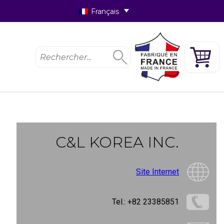
Français
rmations
e monde
C&L KOREA INC.
letter
Site Internet
Tel.: +82 23385851