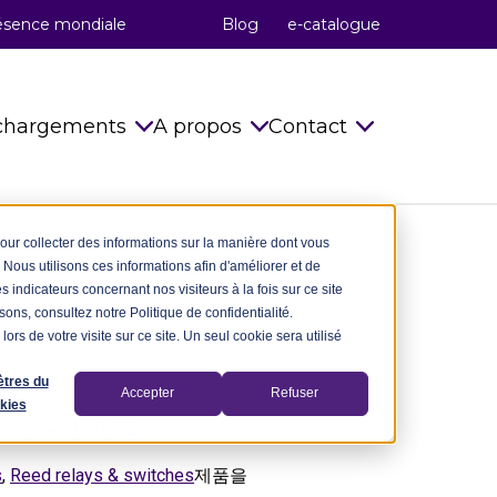
ésence mondiale
Blog
e-catalogue
chargements
A propos
Contact
 marchés
Normes
La méthode celduc®
Demande d’info
pour collecter des informations sur la manière dont vous
Nous utilisons ces informations afin d'améliorer et de
Notices de Montage
celduc® relais
celduc® dans l
 indicateurs concernant nos visiteurs à la fois sur ce site
sons, consultez notre Politique de confidentialité.
Notes techniques
celduc® transfo
Recevoir la News
lors de votre visite sur ce site. Un seul cookie sera utilisé
Fichiers CAO 2D 3D
Réseaux d’entreprises
Contacts
tres du
Accepter
Refuser
kies
Logiciels utiles
Carrière
utor로 국내 시장에
Catalogues
celduc® dans le monde
s
,
Reed relays & switches
제품을