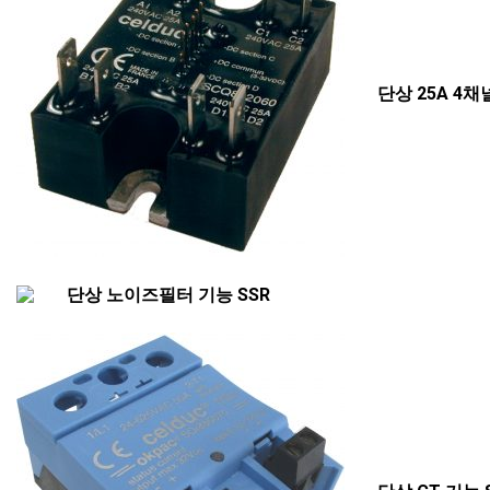
단상
25A 4
채
단상
노이즈필터
기능
SSR