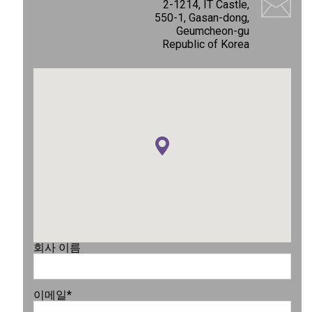
2-1214, IT Castle,
550-1, Gasan-dong,
Geumcheon-gu
Republic of Korea
회사 이름
이메일
*