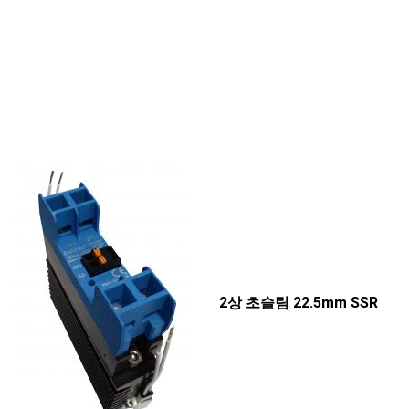
2
상
초슬림
22.5mm SSR