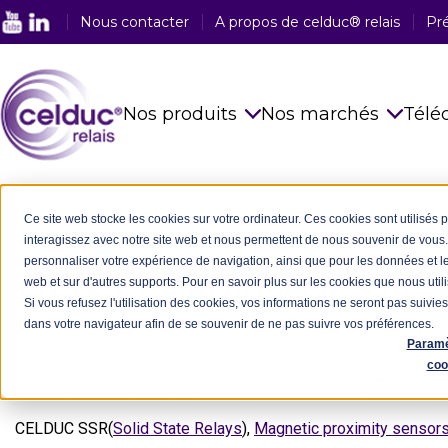
Nous contacter
A propos de celduc® relais
Pr
Nos produits
Nos marchés
Télé
Relais statiques
Voir tous nos
celduc® dans le monde
-
Coree du Sud
-
C&L KOREA INC.
Ce site web stocke les cookies sur votre ordinateur. Ces cookies sont utilisés 
interagissez avec notre site web et nous permettent de nous souvenir de vous. 
Capteurs magnétiques
Alimentaire
personnaliser votre expérience de navigation, ainsi que pour les données et les
web et sur d'autres supports. Pour en savoir plus sur les cookies que nous utili
Relais & Interrupteurs Reed
Ferroviaire
Si vous refusez l'utilisation des cookies, vos informations ne seront pas suivies 
dans votre navigateur afin de se souvenir de ne pas suivre vos préférences.
Solutions intégrées en
Plasturgie
Paramè
électronique de puissance
coo
Emballage
Développements spécifiques
㈜씨앤앨코리아는 20년 넘게 CELDUC RELAIS의 한국 Distrib
Médical
CELDUC SSR(
Solid State Relays
),
Magnetic proximity sensor