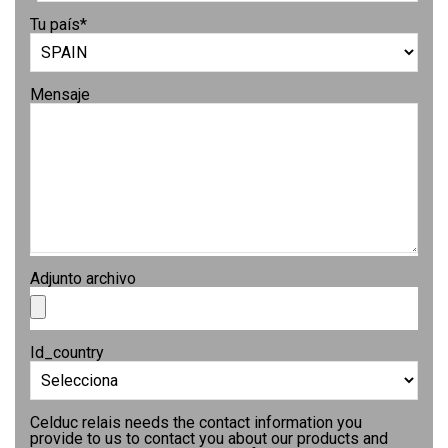
Tu país
*
Mensaje
Adjunto archivo
Id_country
Celduc relais needs the contact information you
provide to us to contact you about our products and