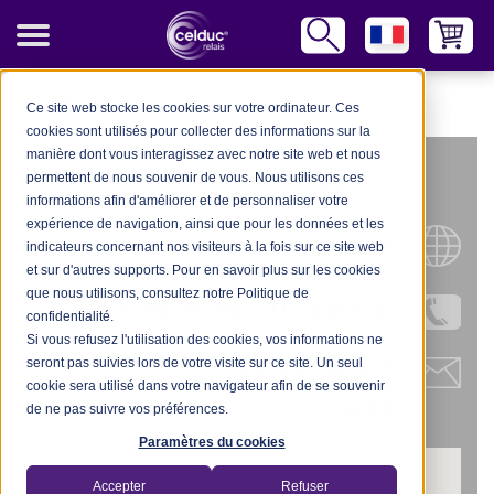
celduc® dans le monde
-
Espagne
-
WCE
Ce site web stocke les cookies sur votre ordinateur. Ces
cookies sont utilisés pour collecter des informations sur la
manière dont vous interagissez avec notre site web et nous
WCE
permettent de nous souvenir de vous. Nous utilisons ces
informations afin d'améliorer et de personnaliser votre
expérience de navigation, ainsi que pour les données et les
Site Internet
indicateurs concernant nos visiteurs à la fois sur ce site web
et sur d'autres supports. Pour en savoir plus sur les cookies
que nous utilisons, consultez notre Politique de
Tel.: + 34 902 002 062 / +34 910 05 21 01
confidentialité.
Si vous refusez l'utilisation des cookies, vos informations ne
seront pas suivies lors de votre visite sur ce site. Un seul
C/ Doctor Fleming, 6 - Bajo A - 8
cookie sera utilisé dans votre navigateur afin de se souvenir
28703 S.S. de los Reyes, Madrid,
SPAIN
de ne pas suivre vos préférences.
Paramètres du cookies
Accepter
Refuser