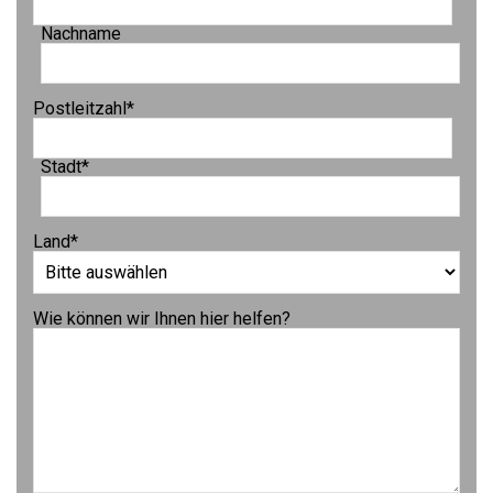
Nachname
Postleitzahl
*
Stadt
*
Land
*
Wie können wir Ihnen hier helfen?