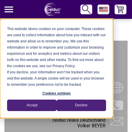
celduc Worldwide
-
Germany
-
Switzerland
-
celduc relais
This website stores cookies on your computer. These cookies
Deutschland (D-97332 Volkach)
are used to collect information about how you interact with our
website and allow us to remember you. We use this
information in order to improve and customize your browsing
CELDUC RELAIS
experience and for analytics and metrics about our visitors
DEUTSCHLAND (D-
both on this website and other media. To find out more about
the cookies we use, see our Privacy Policy.
97332 VOLKACH)
If you decline, your information won’t be tracked when you
visit this website. A single cookie will be used in your browser
to remember your preference not to be tracked.
Website
Cookies settings
Tel.: +49 151 6549 0344
Accept
Decline
celduc relais Deutschland
Volker BEYER