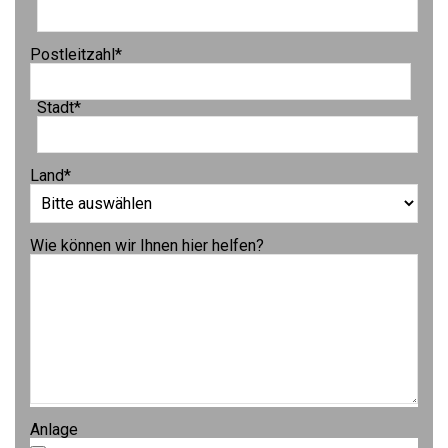
Postleitzahl
*
Stadt
*
Land
*
Wie können wir Ihnen hier helfen?
Anlage