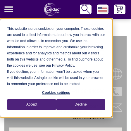
celduc Worldwide
-
Switzerland
-
STOLZ ELECTRONICS AG
This website stores cookies on your computer. These cookies
are used to collect information about how you interact with our
website and allow us to remember you. We use this
STOLZ ELECTRONICS
information in order to improve and customize your browsing
experience and for analytics and metrics about our visitors
AG
both on this website and other media. To find out more about
the cookies we use, see our Privacy Policy.
If you decline, your information won’t be tracked when you
Website
visit this website. A single cookie will be used in your browser
to remember your preference not to be tracked.
Tel.: +41 564849000
Cookies settings
Accept
Decline
Im Langacker 20
CH-5405 Baden-Dättwil
SWITZERLAND