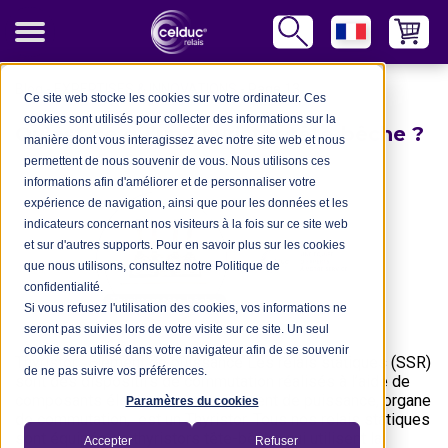
Blog
-
EXPERTISES & INNOVATIONS
-
Page 13
Ce site web stocke les cookies sur votre ordinateur. Ces
cookies sont utilisés pour collecter des informations sur la
Qu’est-ce qu’un Thyristor tête-bêche ?
manière dont vous interagissez avec notre site web et nous
- 19/10/2020
permettent de nous souvenir de vous. Nous utilisons ces
informations afin d'améliorer et de personnaliser votre
expérience de navigation, ainsi que pour les données et les
indicateurs concernant nos visiteurs à la fois sur ce site web
et sur d'autres supports. Pour en savoir plus sur les cookies
que nous utilisons, consultez notre Politique de
confidentialité.
Si vous refusez l'utilisation des cookies, vos informations ne
seront pas suivies lors de votre visite sur ce site. Un seul
cookie sera utilisé dans votre navigateur afin de se souvenir
Thyristor : Elément de puissance Les relais statiques (SSR)
de ne pas suivre vos préférences.
sont des dispositifs de commutation réalisés à l’aide de
composants électroniques. L’élément de puissance, organe
Paramètres du cookies
de commutation, est un Thyristor. Tous nos relais statiques
sont équipés de thyristors tête-bêche qui utilisent la
Accepter
Refuser