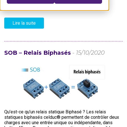
technologie TMS². Pourquoi TMS² (ou TMSS) ? T
comme Thermo M comme Mécanique […]
Lire la suite
SOB – Relais Biphasés
- 15/10/2020
Qu’est-ce qu’un relais statique Biphasé ? Les relais
statiques biphasés celduc® permettent de contrôler deux
charges avec une entrée unique ou indépendante, dans