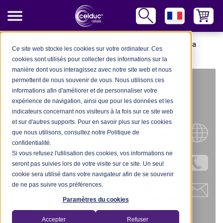
celduc® dans le monde
-
Afrique du Sud
-
ElectroMechanica
Ce site web stocke les cookies sur votre ordinateur. Ces
Bloemfontein
cookies sont utilisés pour collecter des informations sur la
manière dont vous interagissez avec notre site web et nous
permettent de nous souvenir de vous. Nous utilisons ces
ELECTROMECHANICA
informations afin d'améliorer et de personnaliser votre
BLOEMFONTEIN
expérience de navigation, ainsi que pour les données et les
indicateurs concernant nos visiteurs à la fois sur ce site web
et sur d'autres supports. Pour en savoir plus sur les cookies
Site Internet
que nous utilisons, consultez notre Politique de
confidentialité.
Si vous refusez l'utilisation des cookies, vos informations ne
Tel.: +27 (0) 51 476 0300
seront pas suivies lors de votre visite sur ce site. Un seul
cookie sera utilisé dans votre navigateur afin de se souvenir
de ne pas suivre vos préférences.
36 McGregor Street,
East End,
Paramètres du cookies
Bloemfontein 9300
SOUTH AFRICA
Accepter
Refuser