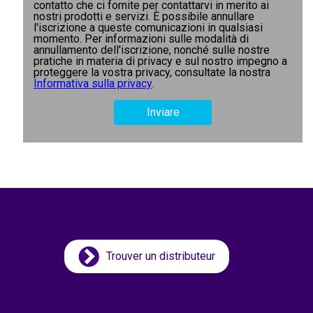
contatto che ci fornite per contattarvi in merito ai
nostri prodotti e servizi. È possibile annullare
l'iscrizione a queste comunicazioni in qualsiasi
momento. Per informazioni sulle modalità di
annullamento dell'iscrizione, nonché sulle nostre
pratiche in materia di privacy e sul nostro impegno a
proteggere la vostra privacy, consultate la nostra
Informativa sulla privacy
.
Trouver un distributeur