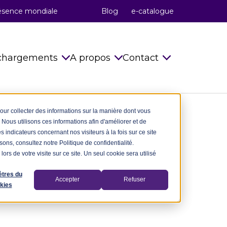
ésence mondiale
Blog
e-catalogue
chargements
A propos
Contact
 marchés
Normes
La méthode celduc®
Demande d’info
pour collecter des informations sur la manière dont vous
Nous utilisons ces informations afin d'améliorer et de
Notices de Montage
celduc® relais
celduc® dans l
 indicateurs concernant nos visiteurs à la fois sur ce site
sons, consultez notre Politique de confidentialité.
Notes techniques
celduc® transfo
Recevoir la News
lors de votre visite sur ce site. Un seul cookie sera utilisé
Fichiers CAO 2D 3D
Réseaux d’entreprises
Contacts
tres du
Accepter
Refuser
kies
Logiciels utiles
Carrière
Catalogues
celduc® dans le monde