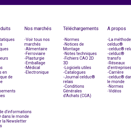
duits
Nos marchés
Téléchargements
A propos
tatiques
Voir tous nos
Normes
La méthode
rs
marchés
Notices de
celduc®
ques
Alimentaire
Montage
celduc® rel
Ferroviaire
Notes techniques
celduc®
teurs
Plasturgie
Fichiers CAO 2D
transfo
Emballage
3D
Réseaux
ns
Médical
Logiciels utiles
d’entreprise
s en
Electronique
Catalogues
Carrière
ique de
Journal celduc®
celduc® da
ce
relais
le monde
Conditions
Normes
pements
Générales
Vidéos
ues
d’Achats (CGA)
e d’informations
 dans le monde
r la Newsletter
s