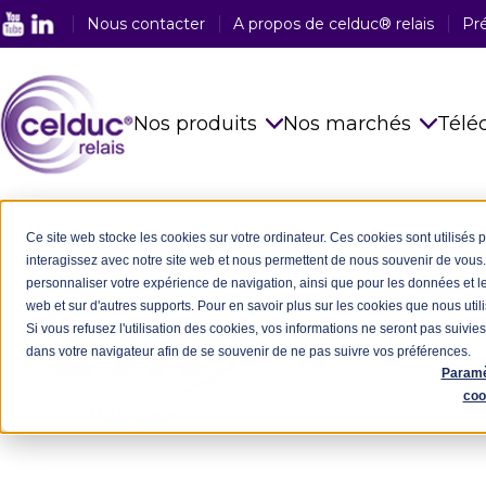
Nous contacter
A propos de celduc® relais
Pr
Nos produits
Nos marchés
Télé
Relais statiques
Voir tous nos
celduc® dans le monde
-
Italie
-
ETN BOLOGNA
Ce site web stocke les cookies sur votre ordinateur. Ces cookies sont utilisés 
interagissez avec notre site web et nous permettent de nous souvenir de vous. 
Capteurs magnétiques
Alimentaire
personnaliser votre expérience de navigation, ainsi que pour les données et les
web et sur d'autres supports. Pour en savoir plus sur les cookies que nous utili
Relais & Interrupteurs Reed
Ferroviaire
Si vous refusez l'utilisation des cookies, vos informations ne seront pas suivies 
dans votre navigateur afin de se souvenir de ne pas suivre vos préférences.
Solutions intégrées en
Plasturgie
Paramè
électronique de puissance
coo
Emballage
Développements spécifiques
Médical