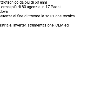
trotecnico da più di 60 anni.
Journal celduc® relais
Normes
 ormai più di 80 agenzie in 17 Paesi.
adova.
Conditions Générales de Vente
Vidéos
(CGV)
etenza al fine di trovare la soluzione tecnica
Conditions Générales d’Achats
striale, inverter, strumentazione, CEM ed
(CGA)