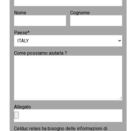
Nome
Cognome
Paese
*
Come possiamo aiutarla ?
Allegato
Celduc relais ha bisogno delle informazioni di