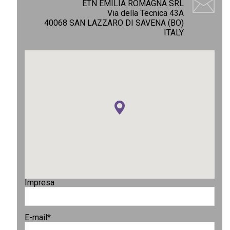
ETN EMILIA ROMAGNA SRL
Via della Tecnica 43A
40068 SAN LAZZARO DI SAVENA (BO)
ITALY
Impresa
E-mail
*