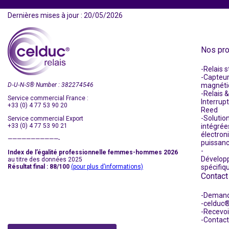
Dernières mises à jour : 20/05/2026
Nos pro
Relais s
Capteu
D‑U‑N‑S
®
Number : 382274546
magnéti
Relais &
Service commercial France :
Interrup
+33 (0) 4 77 53 90 20
Reed
Solutio
Service commercial Export
+33 (0) 4 77 53 90 21
intégrée
électron
———————————-
puissan
Index de l’égalité professionnelle femmes-hommes 2026
Dévelop
au titre des données 2025
Résultat final : 88/100
(pour plus d’informations)
spécifiq
Contact
Demand
celduc®
Recevoi
Contact