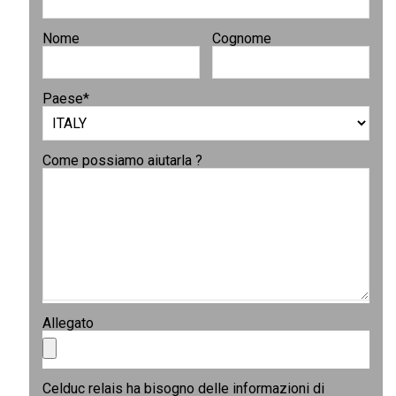
Nome
Cognome
Paese
*
Come possiamo aiutarla ?
Allegato
Celduc relais ha bisogno delle informazioni di