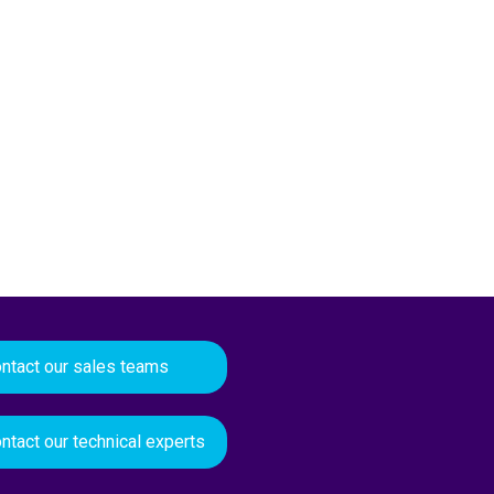
ntact our sales teams
ntact our technical experts