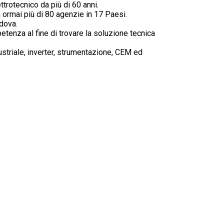
trotecnico da più di 60 anni.
dustry
Standards
Corporate Networks
 ormai più di 80 agenzie in 17 Paesi.
adova.
Terms and Cond. of Sales
Career
etenza al fine di trovare la soluzione tecnica
Terms and Cond. of Purchase
striale, inverter, strumentazione, CEM ed