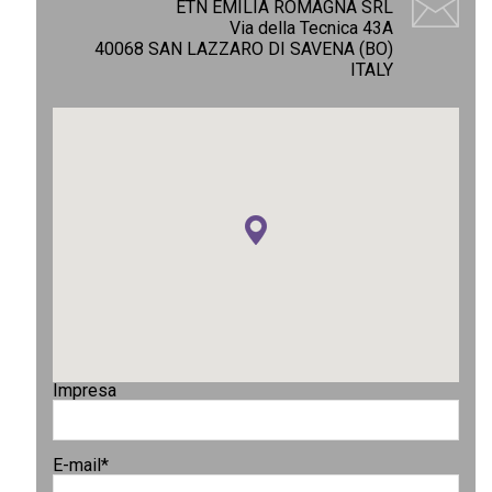
ETN EMILIA ROMAGNA SRL
Via della Tecnica 43A
40068 SAN LAZZARO DI SAVENA (BO)
ITALY
Impresa
E-mail
*