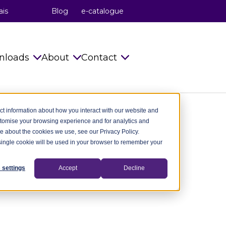
ais
Blog
e-catalogue
nloads
About
Contact
s
Catalogues
celduc® relais
Info requests
ct information about how you interact with our website and
stomise your browsing experience and for analytics and
Installation Instructions
celduc® transfo
celduc® worldwide
re about the cookies we use, see our Privacy Policy.
A single cookie will be used in your browser to remember your
try
Technical notes
celduc® worldwide
Subscribe to Newsletter
ry
CAD Files 2D 3D
The celduc® Method
Contact us
 settings
Accept
Decline
dustry
celduc® newsletter
Standards
try
Useful Software
Movies