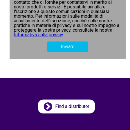
contatto che ci fornite per contattarvi in merito ai
nostri prodotti e servizi. È possibile annullare
l'iscrizione a queste comunicazioni in qualsiasi
momento. Per informazioni sulle modalità di
annullamento dell'iscrizione, nonché sulle nostre
pratiche in materia di privacy e sul nostro impegno a
proteggere la vostra privacy, consultate la nostra
Informativa sulla privacy
.
Find a distributor