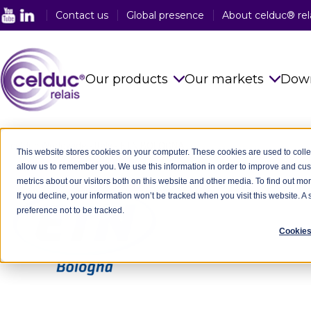
Contact us
Global presence
About celduc® rel
Our products
Our markets
Dow
Solid State Relays
See all sector
celduc Worldwide
-
Italy
-
ETN BOLOGNA
This website stores cookies on your computer. These cookies are used to colle
allow us to remember you. We use this information in order to improve and cu
Magnetic Proximity Sensors
Food Industry
metrics about our visitors both on this website and other media. To find out mo
If you decline, your information won’t be tracked when you visit this website. 
Reed Relays & Switches
Railway Indus
preference not to be tracked.
Integrated power electronics
Plastic Indust
Cookies
solutions
Packaging In
Customised Products
Medical Indus