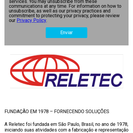
services. You may unsubscribe from these
communications at any time. For information on how to
unsubscribe, as well as our privacy practices and
commitment to protecting your privacy, please review
our
Privacy Policy
.
FUNDAÇÃO EM 1978 – FORNECENDO SOLUÇÕES
A Reletec foi fundada em São Paulo, Brasil, no ano de 1978,
iniciando suas atividades com a fabricação e representação