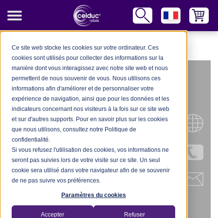
celduc® dans le monde
-
Bresil
-
Reletec Prod. eletr. Ltda
Ce site web stocke les cookies sur votre ordinateur. Ces
cookies sont utilisés pour collecter des informations sur la
manière dont vous interagissez avec notre site web et nous
RELETEC PROD.
permettent de nous souvenir de vous. Nous utilisons ces
informations afin d'améliorer et de personnaliser votre
ELETR. LTDA
expérience de navigation, ainsi que pour les données et les
indicateurs concernant nos visiteurs à la fois sur ce site web
et sur d'autres supports. Pour en savoir plus sur les cookies
Site Internet
que nous utilisons, consultez notre Politique de
confidentialité.
Si vous refusez l'utilisation des cookies, vos informations ne
Tel.: +55-11-998505696
seront pas suivies lors de votre visite sur ce site. Un seul
cookie sera utilisé dans votre navigateur afin de se souvenir
6600 Estrada da Fazendinha
de ne pas suivre vos préférences.
A.a.marinha 496
Carapicuiba – SP - ZIP: 06351-040
Paramètres du cookies
BRAZIL
Accepter
Refuser