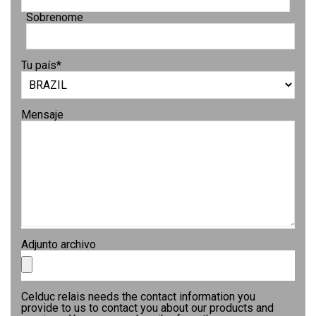
Sobrenome
Tu país
*
Mensaje
Adjunto archivo
Celduc relais needs the contact information you
provide to us to contact you about our products and