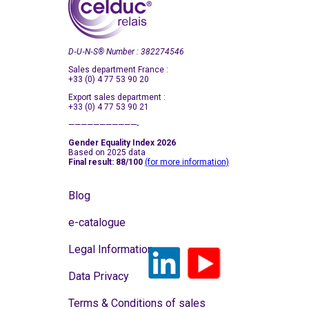
D‑U‑N‑S
®
Number : 382274546
Sales department France :
+33 (0) 4 77 53 90 20
Export sales department :
+33 (0) 4 77 53 90 21
———————————-
Gender Equality Index 2026
Based on 2025 data
Final result: 88/100
(for more information)
Blog
e-catalogue
Legal Information
Data Privacy
Terms & Conditions of sales