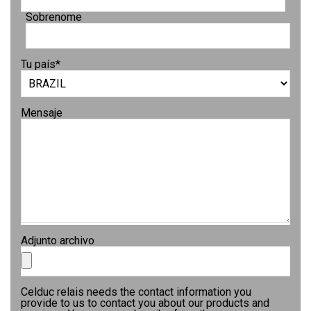
Sobrenome
Tu país
*
Mensaje
Adjunto archivo
Celduc relais needs the contact information you
provide to us to contact you about our products and