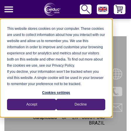
celduc Worldwide
-
Brazil
-
Reletec Prod. eletr. Ltda
This website stores cookies on your computer. These cookies
are used to collect information about how you interact with our
website and allow us to remember you. We use this
RELETEC PROD.
information in order to improve and customise your browsing
experience and for analytics and metrics about our visitors
ELETR. LTDA
both on this website and other media. To find out more about
the cookies we use, see our Privacy Policy.
If you decline, your information won’t be tracked when you
Website
visit this website. A single cookie will be used in your browser
to remember your preference not to be tracked.
Tel.: +55-11-998505696
Cookies settings
Accept
Decline
6600 Estrada da Fazendinha
A.a.marinha 496
Carapicuiba – SP - ZIP: 06351-040
BRAZIL