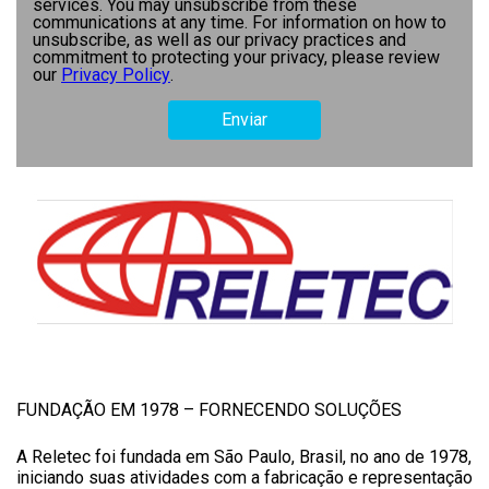
services. You may unsubscribe from these
communications at any time. For information on how to
unsubscribe, as well as our privacy practices and
commitment to protecting your privacy, please review
our
Privacy Policy
.
FUNDAÇÃO EM 1978 – FORNECENDO SOLUÇÕES
A Reletec foi fundada em São Paulo, Brasil, no ano de 1978,
iniciando suas atividades com a fabricação e representação