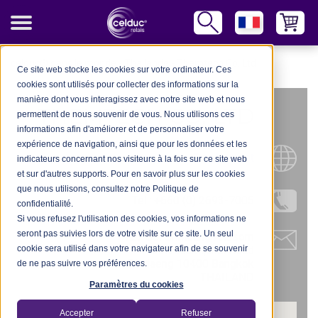
celduc® dans le monde
-
Thailande
-
Themtech Co. Ltd
Ce site web stocke les cookies sur votre ordinateur. Ces
cookies sont utilisés pour collecter des informations sur la
manière dont vous interagissez avec notre site web et nous
THEMTECH CO. LTD
permettent de nous souvenir de vous. Nous utilisons ces
informations afin d'améliorer et de personnaliser votre
expérience de navigation, ainsi que pour les données et les
Site Internet
indicateurs concernant nos visiteurs à la fois sur ce site web
et sur d'autres supports. Pour en savoir plus sur les cookies
que nous utilisons, consultez notre Politique de
Tel.: +660 (0) 2693-7005
confidentialité.
Si vous refusez l'utilisation des cookies, vos informations ne
seront pas suivies lors de votre visite sur ce site. Un seul
127 Soi Srimuang Anusorn
cookie sera utilisé dans votre navigateur afin de se souvenir
Sutthisarnijchai Road
Dindaeng 10400 Bangkok
de ne pas suivre vos préférences.
THAILAND
Paramètres du cookies
Accepter
Refuser