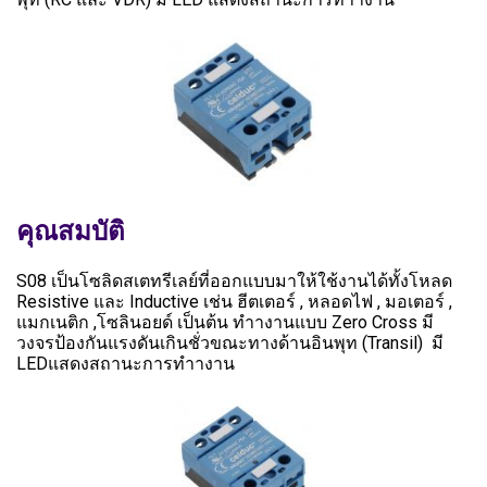
คุณสมบัติ
S08 เป็นโซลิดสเตทรีเลย์ที่ออกแบบมาให้ใช้งานได้ทั้งโหลด
Resistive และ Inductive เช่น ฮีตเตอร์ , หลอดไฟ , มอเตอร์ ,
แมกเนติก ,โซลินอยด์ เป็นต้น ทำางานแบบ Zero Cross มี
วงจรป้องกันแรงดันเกินชั่วขณะทางด้านอินพุท (Transil) มี
LEDแสดงสถานะการทำางาน