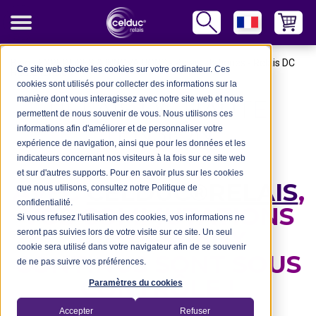
Blog
-
EXPERTISES & INNOVATIONS
-
Relais statiques
-
Relais DC
Ce site web stocke les cookies sur votre ordinateur. Ces
Haute tension
cookies sont utilisés pour collecter des informations sur la
manière dont vous interagissez avec notre site web et nous
RELAIS DC HAUTE
permettent de nous souvenir de vous. Nous utilisons ces
TENSION
informations afin d'améliorer et de personnaliser votre
expérience de navigation, ainsi que pour les données et les
indicateurs concernant nos visiteurs à la fois sur ce site web
et sur d'autres supports. Pour en savoir plus sur les cookies
AVEC
CELDUC®RELAIS
,
que nous utilisons, consultez notre Politique de
confidentialité.
VOS COMMUTATIONS
Si vous refusez l'utilisation des cookies, vos informations ne
SUR RÉSEAUX
seront pas suivies lors de votre visite sur ce site. Un seul
cookie sera utilisé dans votre navigateur afin de se souvenir
CONTINUS SONT SOUS
de ne pas suivre vos préférences.
CONTRÔLE !
Paramètres du cookies
Accepter
Refuser