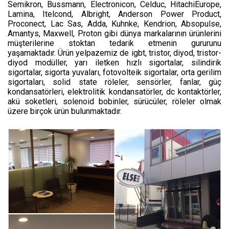
Semikron, Bussmann, Electronicon, Celduc, HitachiEurope,
Lamina, Itelcond, Albright, Anderson Power Product,
Proconect, Lac Sas, Adda, Kuhnke, Kendrion, Absopulse,
Amantys, Maxwell, Proton gibi dünya markalarının ürünlerini
müşterilerine stoktan tedarik etmenin gururunu
yaşamaktadır. Ürün yelpazemiz de igbt, tristor, diyod, tristor-
diyod modüller, yarı iletken hızlı sigortalar, silindirik
sigortalar, sigorta yuvaları, fotovolteik sigortalar, orta gerilim
sigortaları, solid state röleler, sensörler, fanlar, güç
kondansatörleri, elektrolitik kondansatörler, dc kontaktörler,
akü soketleri, solenoid bobinler, sürücüler, röleler olmak
üzere birçok ürün bulunmaktadır.