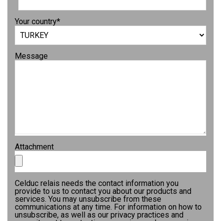
Your country
*
Message
Attachment
Celduc relais needs the contact information you
provide to us to contact you about our products and
services. You may unsubscribe from these
communications at any time. For information on how to
unsubscribe, as well as our privacy practices and