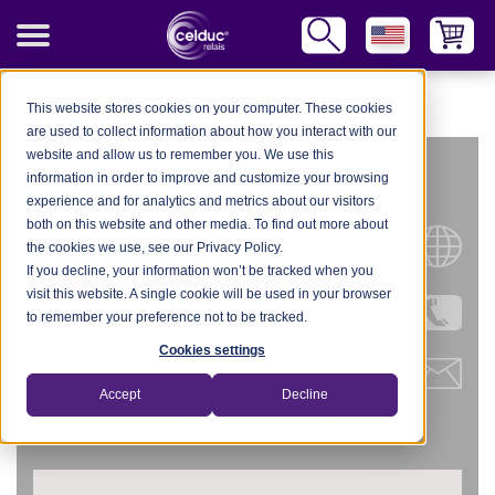
celduc Worldwide
-
Turkey
-
ELSE ELEKTRİK A.Ş
This website stores cookies on your computer. These cookies
are used to collect information about how you interact with our
website and allow us to remember you. We use this
ELSE ELEKTRİK A.Ş
information in order to improve and customize your browsing
experience and for analytics and metrics about our visitors
both on this website and other media. To find out more about
Website
the cookies we use, see our Privacy Policy.
If you decline, your information won’t be tracked when you
visit this website. A single cookie will be used in your browser
Tel.: +90 212 4226670
to remember your preference not to be tracked.
Cookies settings
Çobançeşme Mah.Sanayi Cad.
Nish Residence No: 44 A /114
Accept
Decline
34197 Bahçelievler, Istanbul
TURKEY