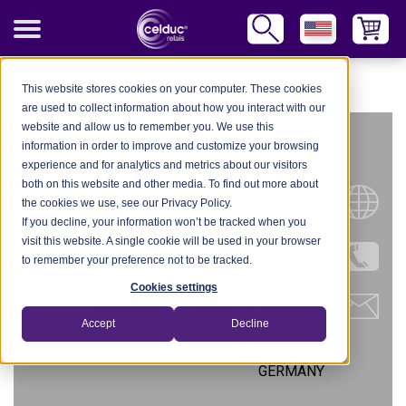
celduc Worldwide
-
Germany
-
Falk GmbH
This website stores cookies on your computer. These cookies
are used to collect information about how you interact with our
website and allow us to remember you. We use this
FALK GMBH
information in order to improve and customize your browsing
experience and for analytics and metrics about our visitors
both on this website and other media. To find out more about
Website
the cookies we use, see our Privacy Policy.
If you decline, your information won’t be tracked when you
visit this website. A single cookie will be used in your browser
Tel.: +49-151-12203742
to remember your preference not to be tracked.
Cookies settings
Niederlassung Nordrhein-Westfalen
Büro GF Heinz-Peter Wolf
Accept
Decline
Arndtstraße 2b
D-53844 Troisdorf
GERMANY