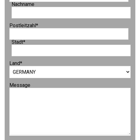
Nachname
Postleitzahl
*
Stadt
*
Land
*
Message