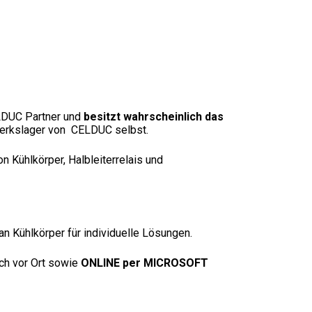
dustry
Standards
Corporate Networks
Terms and Cond. of Sales
Career
Terms and Cond. of Purchase
ELDUC Partner und
besitzt wahrscheinlich das
rkslager von CELDUC selbst.
 Kühlkörper, Halbleiterrelais und
n Kühlkörper für individuelle Lösungen.
ch vor Ort sowie
ONLINE per MICROSOFT