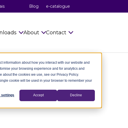
ais
Blog
e-catalogue
nloads
About
Contact
s
Catalogues
celduc® relais
Info requests
ct information about how you interact with our website and
stomise your browsing experience and for analytics and
Installation Instructions
celduc® transfo
celduc® worldwide
re about the cookies we use, see our Privacy Policy.
A single cookie will be used in your browser to remember your
try
Technical notes
celduc® worldwide
Subscribe to Newsletter
ry
CAD Files 2D 3D
The celduc® Method
Contact us
 settings
Accept
Decline
dustry
celduc® newsletter
Standards
try
Useful Software
Movies