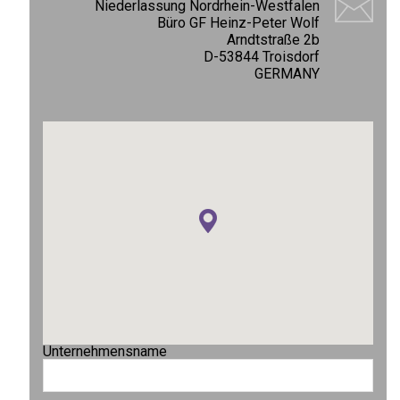
Niederlassung Nordrhein-Westfalen
Büro GF Heinz-Peter Wolf
Arndtstraße 2b
D-53844 Troisdorf
GERMANY
Unternehmensname