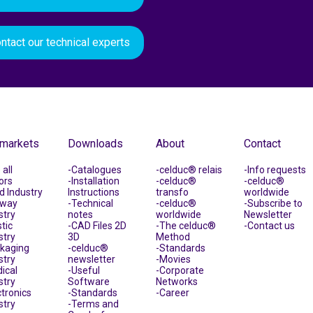
ntact our technical experts
 markets
Downloads
About
Contact
all
Catalogues
celduc® relais
Info requests
ors
Installation
celduc®
celduc®
d Industry
Instructions
transfo
worldwide
lway
Technical
celduc®
Subscribe to
stry
notes
worldwide
Newsletter
tic
CAD Files 2D
The celduc®
Contact us
stry
3D
Method
kaging
celduc®
Standards
stry
newsletter
Movies
ical
Useful
Corporate
stry
Software
Networks
ctronics
Standards
Career
stry
Terms and