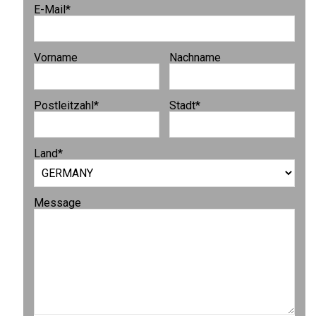
E-Mail
*
Vorname
Nachname
Postleitzahl
*
Stadt
*
Land
*
Message