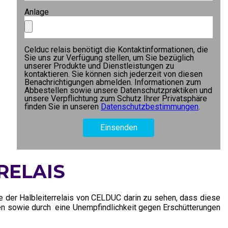
Anlage
Celduc relais benötigt die Kontaktinformationen, die
Sie uns zur Verfügung stellen, um Sie bezüglich
unserer Produkte und Dienstleistungen zu
kontaktieren. Sie können sich jederzeit von diesen
Benachrichtigungen abmelden. Informationen zum
Abbestellen sowie unsere Datenschutzpraktiken und
unsere Verpflichtung zum Schutz Ihrer Privatsphäre
finden Sie in unseren
Datenschutzbestimmungen
.
RELAIS
 der Halbleiterrelais von CELDUC darin zu sehen, dass diese
en sowie durch eine Unempfindlichkeit gegen Erschütterungen