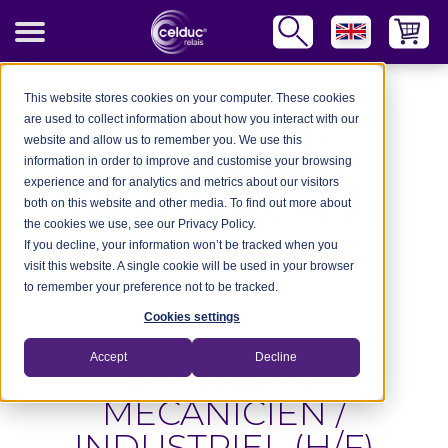
Career
-
Ingénieur Mécanicien / Industriel (H/F)
This website stores cookies on your computer. These cookies
are used to collect information about how you interact with our
INGÉNIEUR
website and allow us to remember you. We use this
information in order to improve and customise your browsing
MÉCANICIEN /
experience and for analytics and metrics about our visitors
INDUSTRIEL (H/F)
both on this website and other media. To find out more about
the cookies we use, see our Privacy Policy.
If you decline, your information won’t be tracked when you
visit this website. A single cookie will be used in your browser
Annonce mise en ligne le 20/01/2026
to remember your preference not to be tracked.
Cookies settings
Accept
Decline
INGÉNIEUR
MÉCANICIEN /
INDUSTRIEL (H/F)