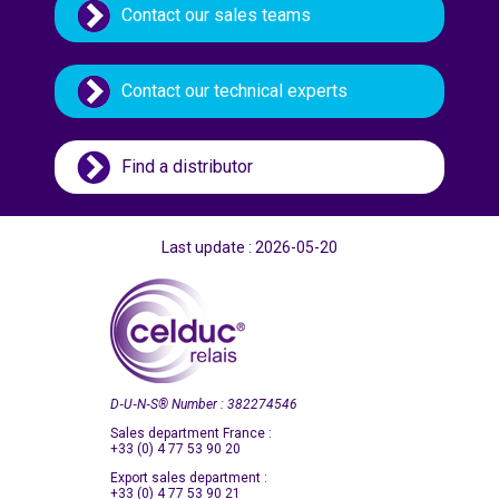
Contact our sales teams
Contact our technical experts
Find a distributor
Last update : 2026-05-20
D‑U‑N‑S
®
Number : 382274546
Sales department France :
+33 (0) 4 77 53 90 20
Export sales department :
+33 (0) 4 77 53 90 21