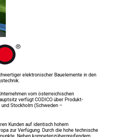
dustry
Standards
Corporate Networks
Terms and Cond. of Sales
Career
Terms and Cond. of Purchase
hwertiger elektronischer Bauelemente in den
stechnik.
 Unternehmen vom österreichischen
auptsitz verfügt CODICO über Produkt-
n) und Stockholm (Schweden –
eren Kunden auf identisch hohem
uropa zur Verfügung. Durch die hohe technische
rpunkte. Neben kompetenzübergreifendem