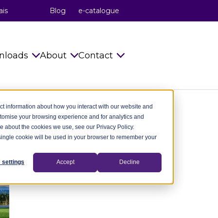
ais
Blog
e-catalogue
nloads
About
Contact
s
Catalogues
celduc® relais
Info requests
ct information about how you interact with our website and
stomise your browsing experience and for analytics and
Installation Instructions
celduc® transfo
celduc® worldwide
re about the cookies we use, see our Privacy Policy.
A single cookie will be used in your browser to remember your
try
Technical notes
celduc® worldwide
Subscribe to Newsletter
ry
CAD Files 2D 3D
The celduc® Method
Contact us
 settings
Accept
Decline
dustry
celduc® newsletter
Standards
try
Useful Software
Movies