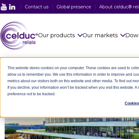
Contact us
Global presence
About celduc® rel
Our products
Our markets
Dow
Solid State Relays
See all sector
celduc Worldwide
-
Austria
-
CODICO GmbH
This website stores cookies on your computer. These cookies are used to colle
allow us to remember you. We use this information in order to improve and cu
Magnetic Proximity Sensors
Food Industry
metrics about our visitors both on this website and other media. To find out mo
If you decline, your information won’t be tracked when you visit this website. 
Reed Relays & Switches
Railway Indus
preference not to be tracked.
Integrated power electronics
Plastic Indust
Cookies
solutions
Packaging In
Customised Products
Medical Indus