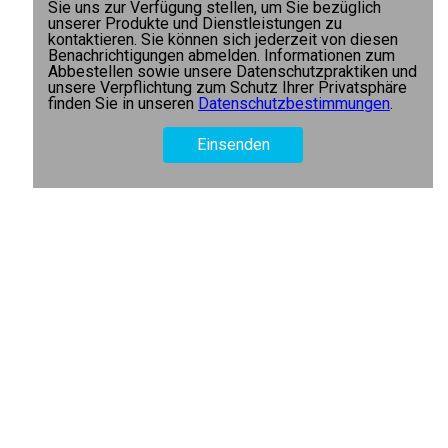
Sie uns zur Verfügung stellen, um Sie bezüglich
unserer Produkte und Dienstleistungen zu
kontaktieren. Sie können sich jederzeit von diesen
Benachrichtigungen abmelden. Informationen zum
Abbestellen sowie unsere Datenschutzpraktiken und
unsere Verpflichtung zum Schutz Ihrer Privatsphäre
finden Sie in unseren
Datenschutzbestimmungen
.