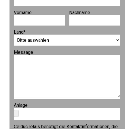
Vorname
Nachname
Land
*
Message
Anlage
Celduc relais benötigt die Kontaktinformationen, die