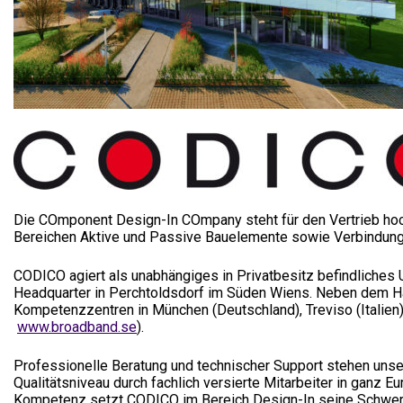
Electronics In
Die COmponent Design-In COmpany steht für den Vertrieb hoc
Bereichen Aktive und Passive Bauelemente sowie Verbindung
CODICO agiert als unabhängiges in Privatbesitz befindliches
Headquarter in Perchtoldsdorf im Süden Wiens. Neben dem H
Kompetenzzentren in München (Deutschland), Treviso (Italie
www.broadband.se
).
Professionelle Beratung und technischer Support stehen uns
Qualitätsniveau durch fachlich versierte Mitarbeiter in ganz E
Kompetenz setzt CODICO im Bereich Design-In seine Schwe