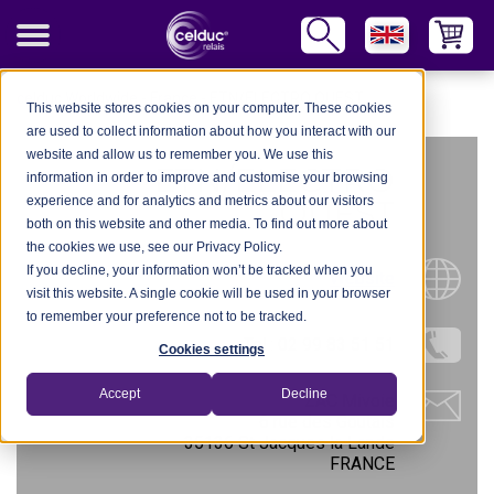
celduc Worldwide
-
France
-
ETN/ELECTRO OUEST
This website stores cookies on your computer. These cookies
are used to collect information about how you interact with our
website and allow us to remember you. We use this
ETN/ELECTRO
information in order to improve and customise your browsing
experience and for analytics and metrics about our visitors
OUEST
both on this website and other media. To find out more about
the cookies we use, see our Privacy Policy.
If you decline, your information won’t be tracked when you
Website
visit this website. A single cookie will be used in your browser
to remember your preference not to be tracked.
Tel.: 02 99 83 51 51
Cookies settings
Accept
Decline
ZAC Mivoie
6 rue des Goutais
35136 St Jacques la Lande
FRANCE