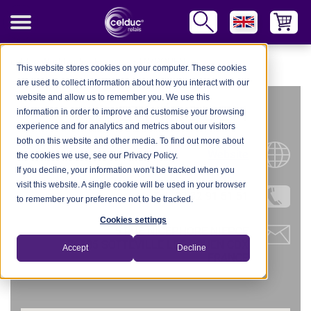
celduc Worldwide
-
France
-
ETN/ROUEN
This website stores cookies on your computer. These cookies
are used to collect information about how you interact with our
website and allow us to remember you. We use this
ETN/ROUEN
information in order to improve and customise your browsing
experience and for analytics and metrics about our visitors
both on this website and other media. To find out more about
Website
the cookies we use, see our Privacy Policy.
If you decline, your information won’t be tracked when you
visit this website. A single cookie will be used in your browser
Tel.: 02 32 91 51 51
to remember your preference not to be tracked.
Cookies settings
5 RUE NICEPHORE NIEPCE
76305 SOTTEVILLE LES ROUEN CDX
Accept
Decline
FRANCE