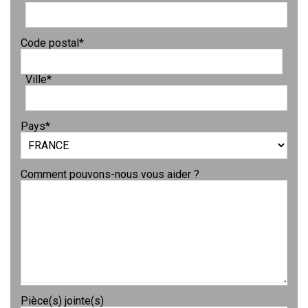
Code postal
*
Ville
*
Pays
*
Comment pouvons-nous vous aider ?
Pièce(s) jointe(s)