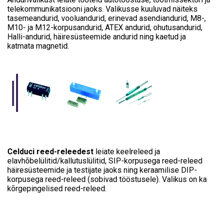
telekommunikatsiooni jaoks. Valikusse kuuluvad näiteks
tasemeandurid, vooluandurid, erinevad asendiandurid, M8-,
M10- ja M12-korpusandurid, ATEX andurid, ohutusandurid,
Halli-andurid, häiresüsteemide andurid ning kaetud ja
katmata magnetid.
Celduci reed-releedest
leiate keelreleed ja
elavhõbelülitid/kallutuslülitid, SIP-korpusega reed-releed
häiresüsteemide ja testijate jaoks ning keraamilise DIP-
korpusega reed-releed (sobivad tööstusele). Valikus on ka
kõrgepingelised reed-releed.