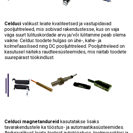
Celduci
valikust leiate kvaliteetsed ja vastupidavad
pooljuhtreleed, mis sobivad rakendustesse, kus on vaja
väga suurt lülituskordade arvu ja/või lülitamine peab olema
vaikne. Celduc toodete hulgas on ühe-, kahe- ja
kolmefaasilised ning DC pooljuhtreleed. Pooljuhtreleed on
kasutusel näiteks raudteesüsteemides, mis näitab toodete
suurepärast töökindlust.
Celduci magnetandureid
kasutatakse lisaks
tavarakendustele ka tööstus- ja automaatikasüsteemides.
Andurivalikust leiate tooteid autotööstuse, tootmissektori ja