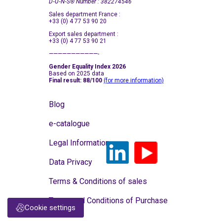
D‑U‑N‑S
®
Number : 382274546
Sales department France :
+33 (0) 4 77 53 90 20
Export sales department :
+33 (0) 4 77 53 90 21
———————————-
Gender Equality Index 2026
Based on 2025 data
Final result: 88/100
(for more information)
Blog
e-catalogue
Legal Information
Data Privacy
Terms & Conditions of sales
Terms and Conditions of Purchase
Cookie settings