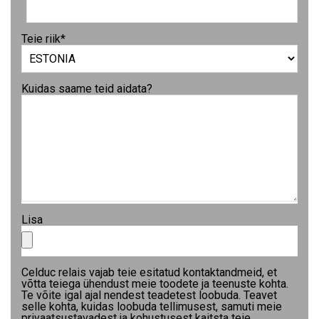
Teie riik
*
Kuidas saame teid aidata?
Lisa
Celduc relais vajab teie esitatud kontaktandmeid, et
võtta teiega ühendust meie toodete ja teenuste kohta.
Te võite igal ajal nendest teadetest loobuda. Teavet
selle kohta, kuidas loobuda tellimusest, samuti meie
privaatsustavadest ja kohustusest kaitsta teie