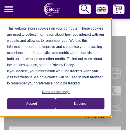
celduc Worldwide
-
Estonia
-
YEInternational AS – Tallinn
This website stores cookies on your computer. These cookies
are used to collect information about how you interact with our
website and allow us to remember you. We use this
YEINTERNATIONAL
information in order to improve and customise your browsing
experience and for analytics and metrics about our visitors
AS – TALLINN
both on this website and other media. To find out more about
the cookies we use, see our Privacy Policy.
If you decline, your information won’t be tracked when you
Website
visit this website. A single cookie will be used in your browser
to remember your preference not to be tracked.
Tel.: +372 659 3600
Cookies settings
Accept
Decline
Sõpruse pst 259,
13414 Tallinn
ESTONIA