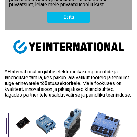
privaatsust, leiate meie privaatsuspoliitikast.
YEInternational on juhtiv elektroonikakomponentide ja
lahenduste tarnija, kes pakub laia valikut tooteid ja tehnilist
tuge erinevatele tööstussektoritele. Meie fookuses on
kvaliteet, innovatsioon ja pikaajalised kliendisuhted,
tagades partneritele usaldusväärse ja paindliku teeninduse.