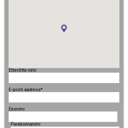
Ettevõtte nimi
E-posti aadress
*
Eesnimi
Perekonnanimi